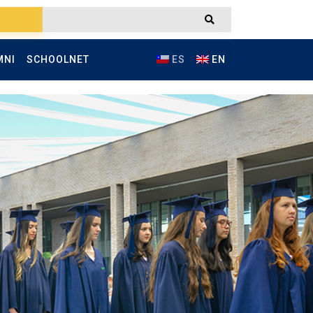
MNI
SCHOOLNET
ES
EN