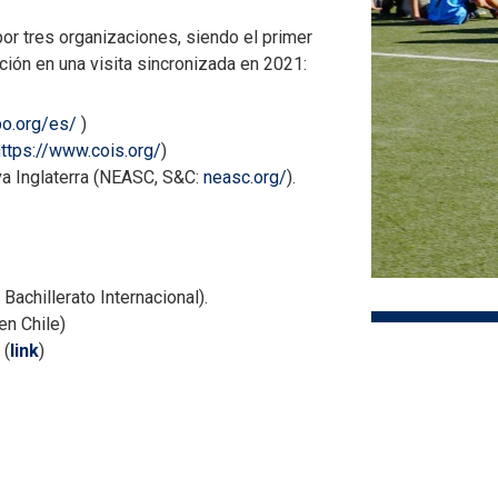
or tres organizaciones, siendo el primer
ación en una visita sincronizada en 2021:
bo.org/es/
)
https://www.cois.org/
)
a Inglaterra (NEASC, S&C:
neasc.org/
).
achillerato Internacional).
en Chile)
 (
link
)