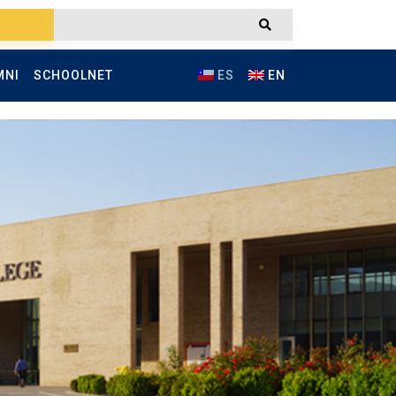
MNI
SCHOOLNET
ES
EN