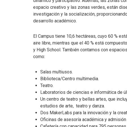
dinámico y participativo. Además, las zonas comu
espacio creativo y las zonas verdes, están dise
investigación y la socialización, proporcionand
desarrollo académico.
El Campus tiene 10,6 hectáreas, cuyo 60 % está
aire libre, mientras que el 40 % está compuesto
y High School. También contamos con espacios 
como:
Salas multiusos.
Biblioteca/Centro multimedia.
Teatro.
Laboratorios de ciencias e informática de ú
Un centro de teatro y bellas artes, que incl
estudios de arte,
teatro y danza.
Dos MakerLabs para la innovación y la creat
Oficinas de asesoría académica y admisión a
Cafetería con capacidad para 795 personas.