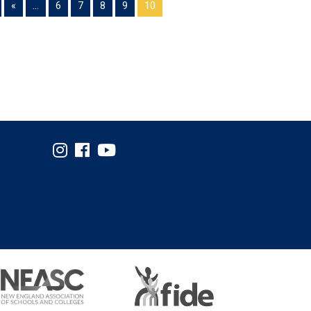
«
...
6
7
8
9
10