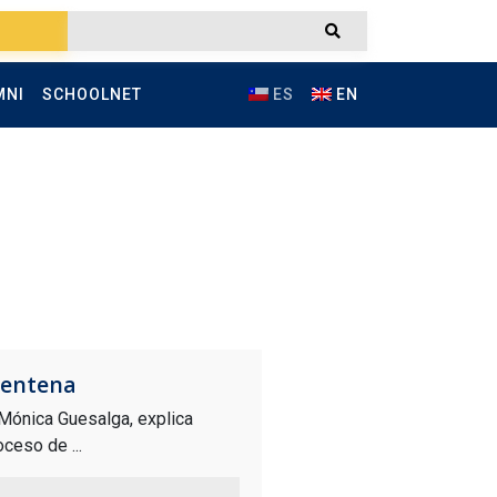
MNI
SCHOOLNET
ES
EN
rentena
 Mónica Guesalga, explica
ceso de ...