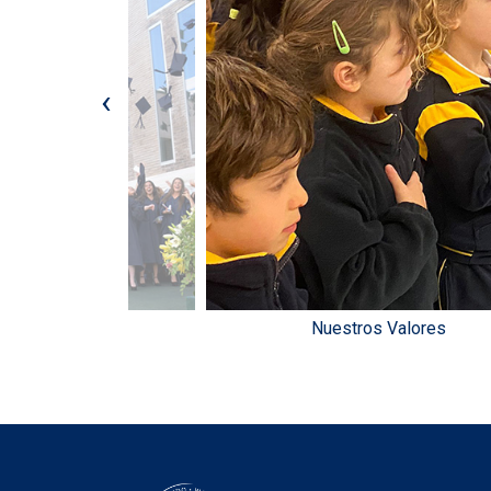
‹
 la Universidad
Nuestros Valores