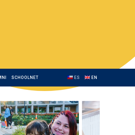
MNI
SCHOOLNET
ES
EN