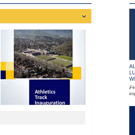
A
L
W
¡F
im