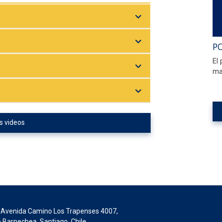
P
El
ma
s videos
Avenida Camino Los Trapenses 4007,
 Barnechea, Santiago, Chile