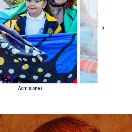
›
Admisiones
Deport